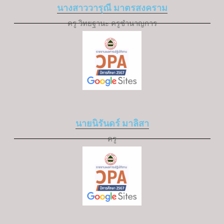
นางสาววารุณี มาตรสงคราม
ครู วิทยฐานะ ครูชำนาญการ
นายนิรันดร์ มาลิสา
ครู